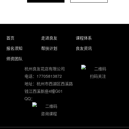
首页
走进良友
课程体系
报名须知
帮扶计划
良友资讯
师资团队
杭州良友花店有限公司
电话：17705813872
扫码关注
地址：杭州市西湖区西溪路
钱江西溪新座4幢G01
QQ：
咨询课程