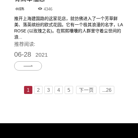
4346
推开上海建国路的这家花店，就仿佛进入了一个芳草鲜
美、落英缤纷的欧式花园。它有一个极其浪漫的名字，LA
ROSE (以玫瑰之名)。在熙熙囔囔的人群里守着尘世间的
浪...
推荐阅读:
06-28
2021
1
2
3
4
5
下一页
...26