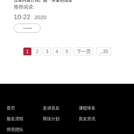
过室内设计师。她一头金色短发
推荐阅读:
10-22
2020
1
2
3
4
5
下一页
...35
首页
走进良友
课程体系
报名须知
帮扶计划
良友资讯
师资团队