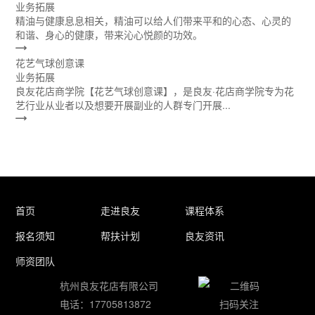
业务拓展
精油与健康息息相关，精油可以给人们带来平和的心态、心灵的
和谐、身心的健康，带来沁心悦颜的功效。
花艺气球创意课
业务拓展
良友花店商学院【花艺气球创意课】，是良友·花店商学院专为花
艺行业从业者以及想要开展副业的人群专门开展...
首页
走进良友
课程体系
报名须知
帮扶计划
良友资讯
师资团队
杭州良友花店有限公司
电话：17705813872
扫码关注